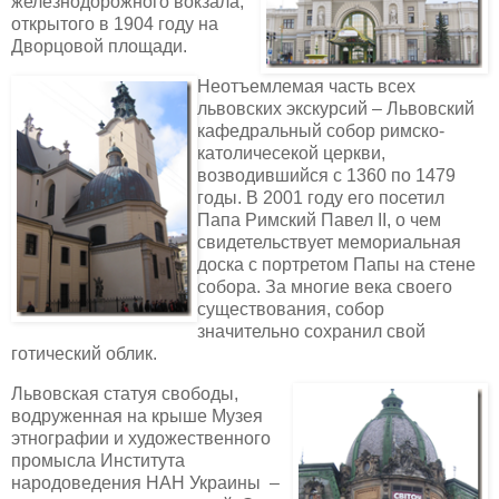
железнодорожного вокзала,
открытого в 1904 году на
Дворцовой площади.
Неотъемлемая часть всех
львовских экскурсий – Львовский
кафедральный собор римско-
католичесекой церкви,
возводившийся с 1360 по 1479
годы. В 2001 году его посетил
Папа Римский Павел ІІ, о чем
свидетельствует мемориальная
доска с портретом Папы на стене
собора. За многие века своего
существования, собор
значительно сохранил свой
готический облик.
Львовская статуя свободы,
водруженная на крыше Музея
этнографии и художественного
промысла Института
народоведения НАН Украины –