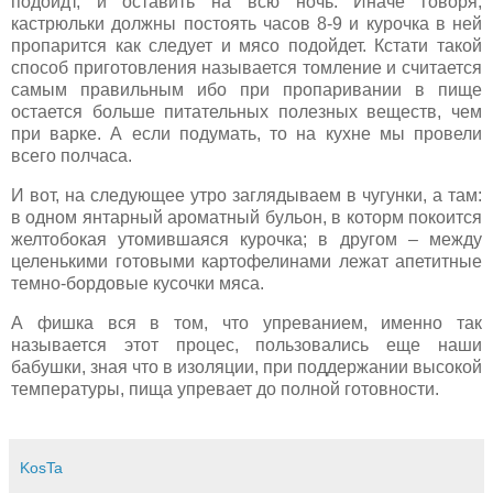
подойдт, и оставить на всю ночь. Иначе говоря,
кастрюльки должны постоять часов 8-9 и курочка в ней
пропарится как следует и мясо подойдет. Кстати такой
способ приготовления называется томление и считается
самым правильным ибо при пропаривании в пище
остается больше питательных полезных веществ, чем
при варке. А если подумать, то на кухне мы провели
всего полчаса.
И вот, на следующее утро заглядываем в чугунки, а там:
в одном янтарный ароматный бульон, в которм покоится
желтобокая утомившаяся курочка; в другом – между
целенькими готовыми картофелинами лежат апетитные
темно-бордовые кусочки мяса.
А фишка вся в том, что упреванием, именно так
называется этот процес, пользовались еще наши
бабушки, зная что в изоляции, при поддержании высокой
температуры, пища упревает до полной готовности.
KosTa