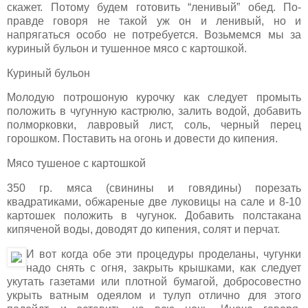
скажет. Потому будем готовить “ленивый” обед. По-
правде говоря не такой уж он и ленивый, но и
напрягаться особо не потребуется. Возьмемся мы за
куриный бульон и тушенное мясо с картошкой.
Куриный бульон
Молодую потрошоную курочку как следует промыть
положить в чугунную кастрюлю, залить водой, добавить
полморковки, лавровый лист, соль, черный перец
горошком. Поставить на огонь и довести до кипения.
Мясо тушеное с картошкой
350 гр. мяса (свинины и говядины) порезать
квадратиками, обжареные две луковицы на сале и 8-10
картошек положить в чугунок. Добавить полстакана
кипяченой воды, доводят до кипения, солят и перчат.
И вот когда обе эти процедуры проделаны, чугунки
надо снять с огня, закрыть крышками, как следует
укутать газетами или плотной бумагой, добросовестно
укрыть ватным одеялом и тулуп отлично для этого