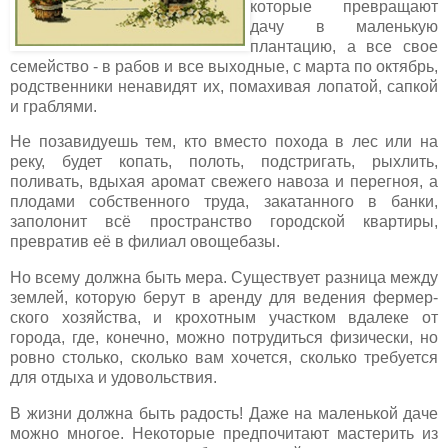
которые превращают
дачу в маленькую
плантацию, а все свое
семейство - в рабов и все выходные, с марта по октябрь,
родственники ненавидят их, помахивая лопатой, сапкой
и граблями.
Не позавидуешь тем, кто вместо похода в лес или на
реку, будет копать, полоть, подстригать, рыхлить,
поливать, вдыхая аромат свежего навоза и перегноя, а
плодами собственного труда, закатанного в банки,
заполонит всё пространство городской квартиры,
превратив её в филиал овощебазы.
Но всему должна быть мера. Существует разница между
землей, ко­торую берут в аренду для ведения фермер­
ского хозяйства, и крохотным участком вдалеке от
города, где, конечно, можно по­трудиться физически, но
ровно столько, сколь­ко вам хочется, сколько требуется
для отдыха и удовольствия.
В жизни должна быть радость! Даже на маленькой даче
можно многое. Не­которые предпочитают мастерить из